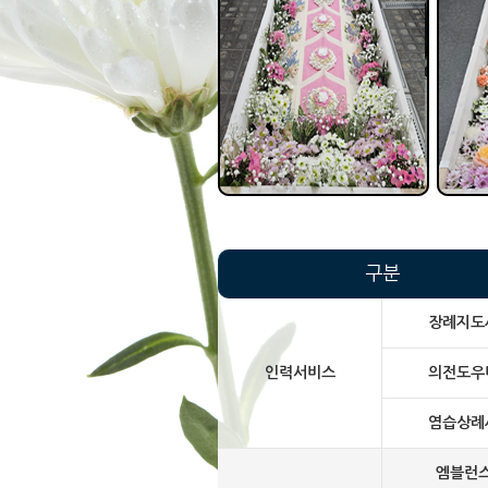
구분
장례지도
인력서비스
의전도우
염습상례
엠블런