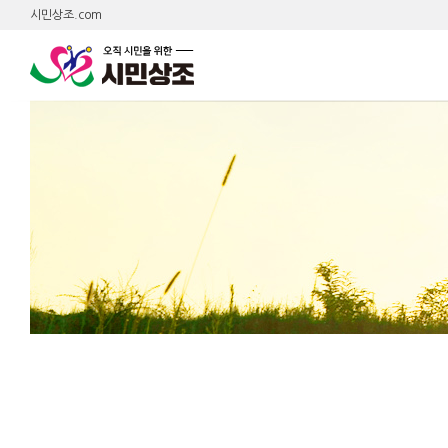
시민상조.com